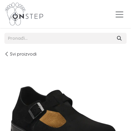
Preskoči na sadržaj
Svi proizvodi