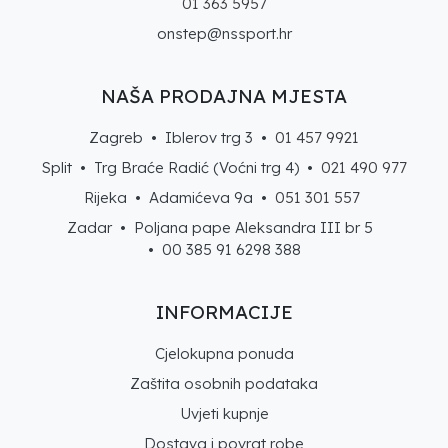
01 363 5957
onstep@nssport.hr
NAŠA PRODAJNA MJESTA
Zagreb • Iblerov trg 3 •
01 457 9921
Split • Trg Braće Radić (Voćni trg 4) •
021 490 977
Rijeka • Adamićeva 9a •
051 301 557
Zadar • Poljana pape Aleksandra III br 5
• 00 385 91 6298 388
INFORMACIJE
Cjelokupna ponuda
Zaštita osobnih podataka
Uvjeti kupnje
Dostava i povrat robe