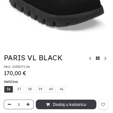
PARIS VL BLACK
SKU:
1033071-36
170,00
€
Veličina
36
37
38
39
40
41
Dodaj u košaricu