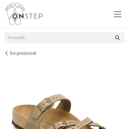
Preskoči na sadržaj
Svi proizvodi