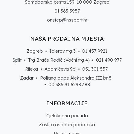
Samoborska cesta 159, 10 000 Zagreb
01 363 5957
onstep@nssport.hr
NAŠA PRODAJNA MJESTA
Zagreb • Iblerov trg 3 •
01 457 9921
Split • Trg Braće Radić (Voćni trg 4) •
021 490 977
Rijeka • Adamićeva 9a •
051 301 557
Zadar • Poljana pape Aleksandra III br 5
• 00 385 91 6298 388
INFORMACIJE
Cjelokupna ponuda
Zaštita osobnih podataka
Uvjeti kupnje