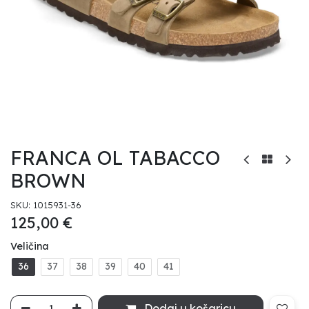
FRANCA OL TABACCO
BROWN
SKU:
1015931-36
125,00
€
Veličina
36
37
38
39
40
41
Dodaj u košaricu