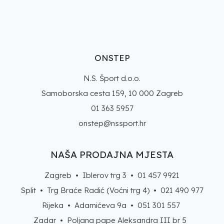
ONSTEP
N.S. Šport d.o.o.
Samoborska cesta 159, 10 000 Zagreb
01 363 5957
onstep@nssport.hr
NAŠA PRODAJNA MJESTA
Zagreb • Iblerov trg 3 •
01 457 9921
Split • Trg Braće Radić (Voćni trg 4) •
021 490 977
Rijeka • Adamićeva 9a •
051 301 557
Zadar • Poljana pape Aleksandra III br 5