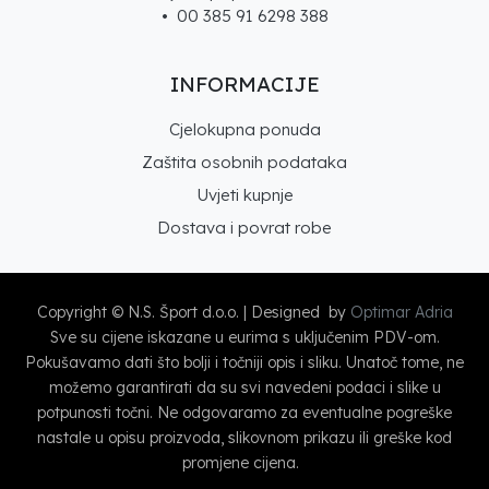
• 00 385 91 6298 388
INFORMACIJE
Cjelokupna ponuda
Zaštita osobnih podataka
Uvjeti kupnje
Dostava i povrat robe
Copyright © N.S. Šport d.o.o. | Designed by
Optimar Adria
Sve su cijene iskazane u eurima s uključenim PDV-om.
Pokušavamo dati što bolji i točniji opis i sliku. Unatoč tome, ne
možemo garantirati da su svi navedeni podaci i slike u
potpunosti točni. Ne odgovaramo za eventualne pogreške
nastale u opisu proizvoda, slikovnom prikazu ili greške kod
promjene cijena.