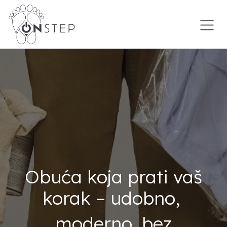
Preskoči na sadržaj
Obuća koja prati vaš
korak – udobno,
moderno, bez