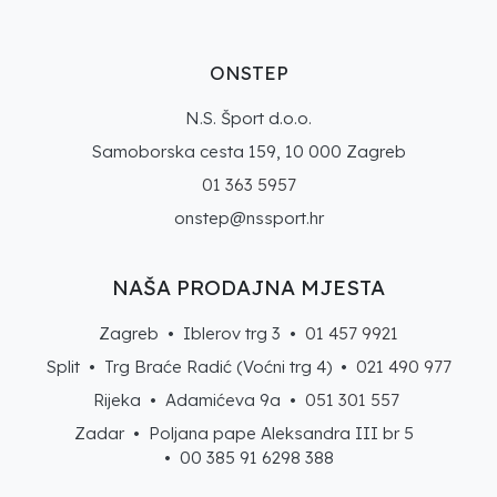
ONSTEP
N.S. Šport d.o.o.
Samoborska cesta 159, 10 000 Zagreb
01 363 5957
onstep@nssport.hr
NAŠA PRODAJNA MJESTA
Zagreb • Iblerov trg 3 •
01 457 9921
Split • Trg Braće Radić (Voćni trg 4) •
021 490 977
Rijeka • Adamićeva 9a •
051 301 557
Zadar • Poljana pape Aleksandra III br 5
• 00 385 91 6298 388