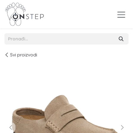
Preskoči na sadržaj
Svi proizvodi