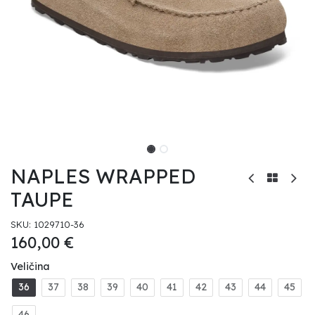
NAPLES WRAPPED
TAUPE
SKU:
1029710-36
160,00
€
Veličina
36
37
38
39
40
41
42
43
44
45
46