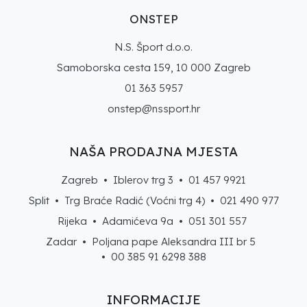
ONSTEP
N.S. Šport d.o.o.
Samoborska cesta 159, 10 000 Zagreb
01 363 5957
onstep@nssport.hr
NAŠA PRODAJNA MJESTA
Zagreb • Iblerov trg 3 •
01 457 9921
Split • Trg Braće Radić (Voćni trg 4) •
021 490 977
Rijeka • Adamićeva 9a •
051 301 557
Zadar • Poljana pape Aleksandra III br 5
• 00 385 91 6298 388
INFORMACIJE