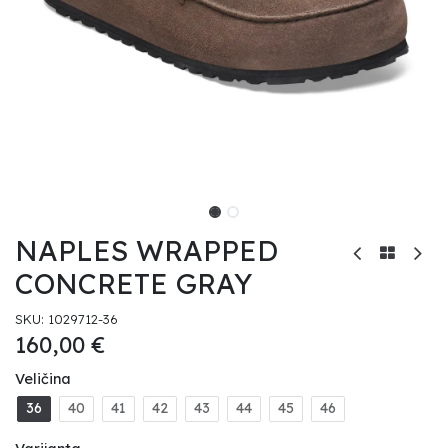
NAPLES WRAPPED
CONCRETE GRAY
SKU:
1029712-36
160,00
€
Veličina
36
40
41
42
43
44
45
46