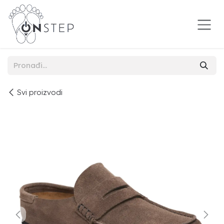
Preskoči na sadržaj
Svi proizvodi