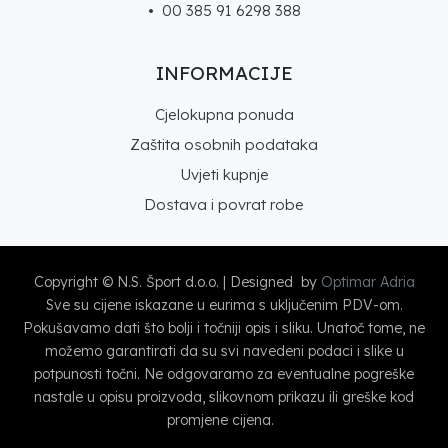
• 00 385 91 6298 388
INFORMACIJE
Cjelokupna ponuda
Zaštita osobnih podataka
Uvjeti kupnje
Dostava i povrat robe
Copyright © N.S. Šport d.o.o. | Designed by
Optimar Adria
Sve su cijene iskazane u eurima s uključenim PDV-om.
Pokušavamo dati što bolji i točniji opis i sliku. Unatoč tome, ne
možemo garantirati da su svi navedeni podaci i slike u
potpunosti točni. Ne odgovaramo za eventualne pogreške
nastale u opisu proizvoda, slikovnom prikazu ili greške kod
promjene cijena.