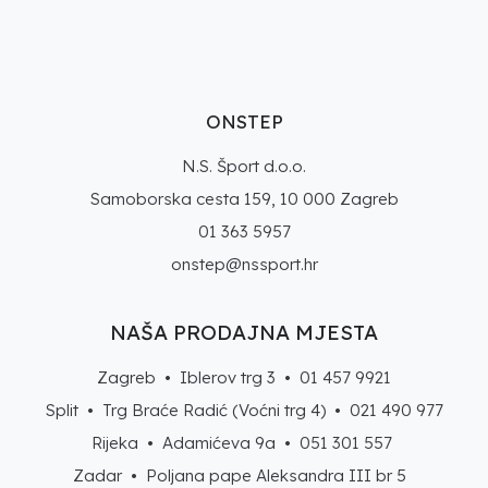
ONSTEP
N.S. Šport d.o.o.
Samoborska cesta 159, 10 000 Zagreb
01 363 5957
onstep@nssport.hr
NAŠA PRODAJNA MJESTA
Zagreb • Iblerov trg 3 •
01 457 9921
Split • Trg Braće Radić (Voćni trg 4) •
021 490 977
Rijeka • Adamićeva 9a •
051 301 557
Zadar • Poljana pape Aleksandra III br 5