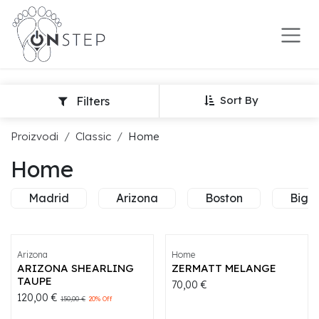
Preskoči na sadržaj
Sort By
Filters
Proizvodi
Classic
Home
Home
Madrid
Arizona
Boston
Big 
Arizona
Home
ARIZONA SHEARLING
ZERMATT MELANGE
TAUPE
70,00
€
120,00
€
150,00
€
20
% Off