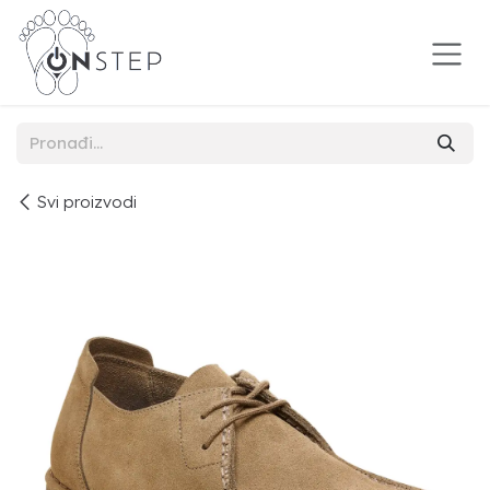
Preskoči na sadržaj
Svi proizvodi