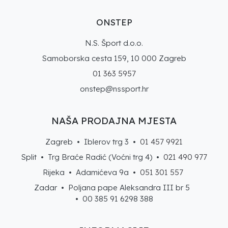
ONSTEP
N.S. Šport d.o.o.
Samoborska cesta 159, 10 000 Zagreb
01 363 5957
onstep@nssport.hr
NAŠA PRODAJNA MJESTA
Zagreb • Iblerov trg 3 •
01 457 9921
Split • Trg Braće Radić (Voćni trg 4) •
021 490 977
Rijeka • Adamićeva 9a •
051 301 557
Zadar • Poljana pape Aleksandra III br 5
• 00 385 91 6298 388