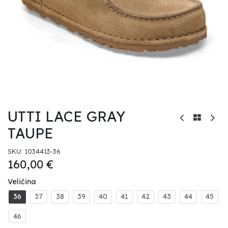
UTTI LACE GRAY
TAUPE
SKU:
1034413-36
160,00
€
Veličina
36
37
38
39
40
41
42
43
44
45
46