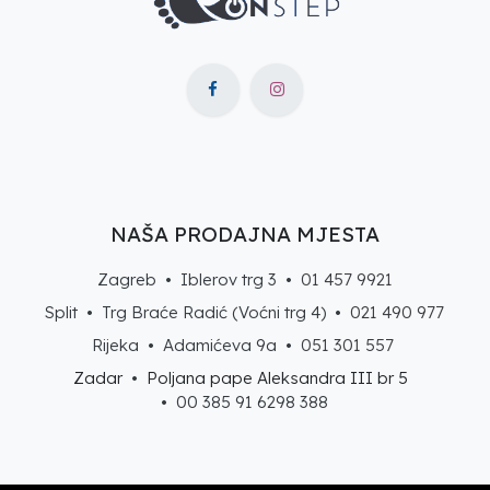
NAŠA PRODAJNA MJESTA
Zagreb • Iblerov trg 3 •
01 457 9921
Split • Trg Braće Radić (Voćni trg 4) •
021 490 977
Rijeka • Adamićeva 9a •
051 301 557
Zadar
•
Poljana pape Aleksandra III br 5
• 00 385 91 6298 388