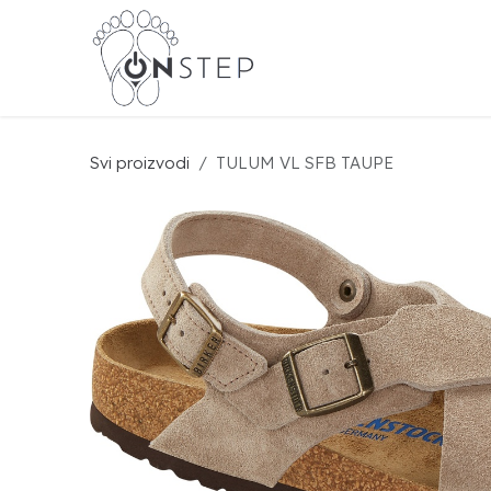
Preskoči na sadržaj
BIR
Svi proizvodi
TULUM VL SFB TAUPE