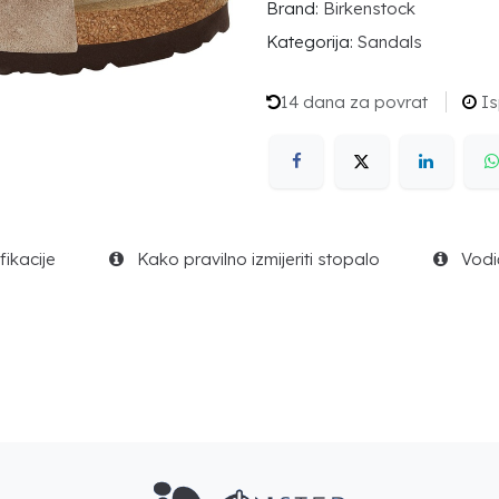
Brand:
Birkenstock
Kategorija:
Sandals
14 dana za povrat
Is
ikacije
Kako pravilno izmijeriti stopalo
Vodič