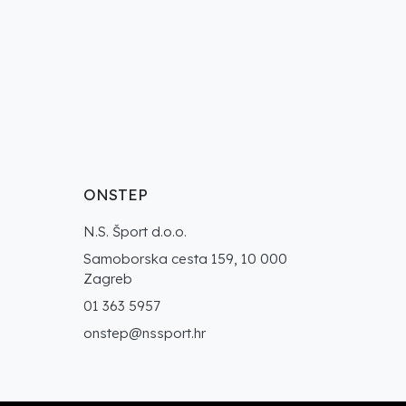
ONSTEP
N.S. Šport d.o.o.
Samoborska cesta 159, 10 000
Zagreb
01 363 5957
onstep@nssport.hr