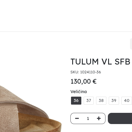
KENSTOCK
HAVAIANAS
HEYDUDE
PRODAJNA MJESTA
O 
TULUM VL SFB
SKU:
1024110-36
130,00
€
Veličina
36
37
38
39
40