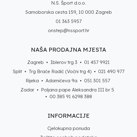
N.S. Šport d.o.o.
Samoborska cesta 159, 10 000 Zagreb
01 363 5957
onstep@nssport.hr
NAŠA PRODAJNA MJESTA
Zagreb • Iblerov trg 3 •
01 457 9921
Split • Trg Braće Radić (Voćni trg 4) •
021 490 977
Rijeka • Adamićeva 9a •
051 301 557
Zadar • Poljana pape Aleksandra III br 5
• 00 385 91 6298 388
INFORMACIJE
Cjelokupna ponuda