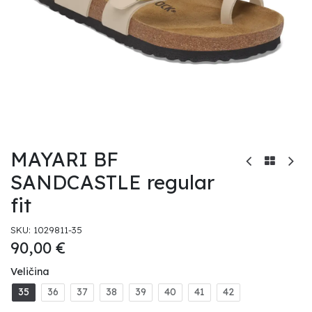
MAYARI BF
SANDCASTLE regular
fit
SKU:
1029811-35
90,00
€
Veličina
35
36
37
38
39
40
41
42