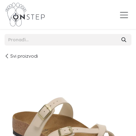
Preskoči na sadržaj
Svi proizvodi