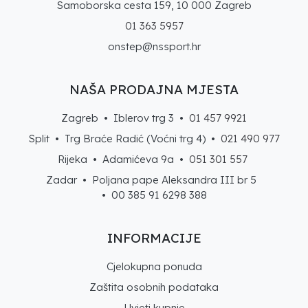
Samoborska cesta 159, 10 000 Zagreb
01 363 5957
onstep@nssport.hr
NAŠA PRODAJNA MJESTA
Zagreb • Iblerov trg 3 •
01 457 9921
Split • Trg Braće Radić (Voćni trg 4) •
021 490 977
Rijeka • Adamićeva 9a •
051 301 557
Zadar • Poljana pape Aleksandra III br 5
• 00 385 91 6298 388
INFORMACIJE
Cjelokupna ponuda
Zaštita osobnih podataka
Uvjeti kupnje