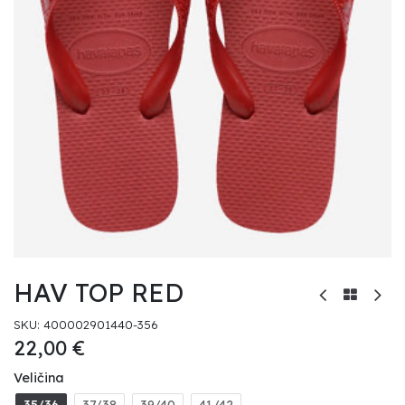
HAV TOP RED
SKU:
400002901440-356
22,00
€
Veličina
35/36
37/38
39/40
41/42