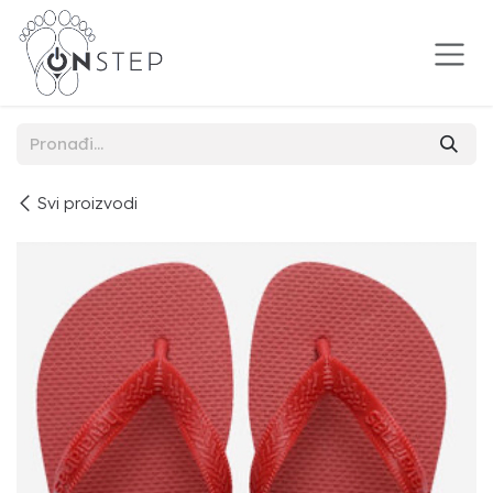
Preskoči na sadržaj
Svi proizvodi