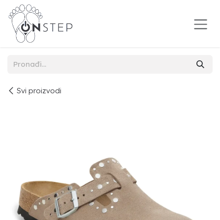
Preskoči na sadržaj
Svi proizvodi