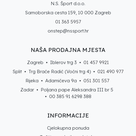
N.S. Šport d.o.o.
Samoborska cesta 159, 10 000 Zagreb
01 363 5957
onstep@nssport.hr
NAŠA PRODAJNA MJESTA
Zagreb • Iblerov trg 3 •
01 457 9921
Split • Trg Braće Radić (Voćni trg 4) •
021 490 977
Rijeka • Adamićeva 9a •
051 301 557
Zadar • Poljana pape Aleksandra III br 5
• 00 385 91 6298 388
INFORMACIJE
Cjelokupna ponuda