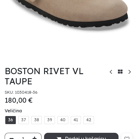
BOSTON RIVET VL
TAUPE
SKU:
1030418-36
180,00
€
Veličina
36
37
38
39
40
41
42
Dodaj u košaricu