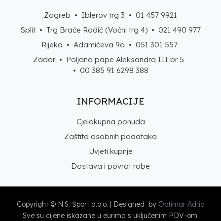
Zagreb • Iblerov trg 3 •
01 457 9921
Split • Trg Braće Radić (Voćni trg 4) •
021 490 977
Rijeka • Adamićeva 9a •
051 301 557
Zadar • Poljana pape Aleksandra III br 5
• 00 385 91 6298 388
INFORMACIJE
Cjelokupna ponuda
Zaštita osobnih podataka
Uvjeti kupnje
Dostava i povrat robe
Copyright © N.S. Šport d.o.o. | Designed by
Optimar Adria
Sve su cijene iskazane u eurima s uključenim PDV-om.