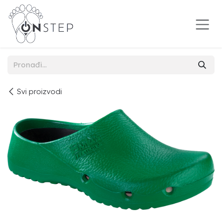
Preskoči na sadržaj
Svi proizvodi