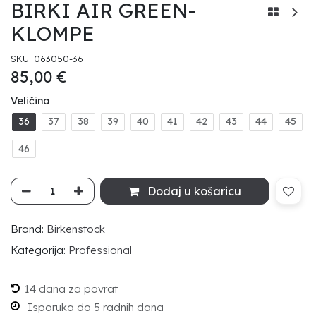
BIRKI AIR GREEN-
KLOMPE
SKU:
063050-36
85,00
€
Veličina
36
37
38
39
40
41
42
43
44
45
46
Dodaj u košaricu
Brand:
Birkenstock
Kategorija:
Professional
14 dana za povrat
Isporuka do 5 radnih dana