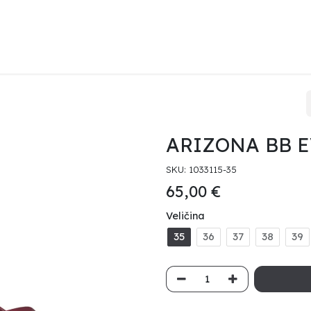
KENSTOCK
HAVAIANAS
HEYDUDE
PRODAJNA MJESTA
O 
ARIZONA BB 
SKU:
1033115-35
65,00
€
Veličina
35
36
37
38
39