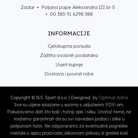
Zadar • Poljana pape Aleksandra III br 5
• 00 385 91 6298 388
INFORMACIJE
Cjelokupna ponuda
Zaštita osobnih podataka
Uvjeti kupnje
Dostava i povrat robe
Copyright © N.S. Šport d.o.o. | Designed by
Optimar Adria
Sve su cijene iskazane u eurima s uključenim PDV-om.
Pokušavamo dati što bolji i točniji opis i sliku. Unatoč tome, ne
možemo garantirati da su svi navedeni podaci i slike u
potpunosti točni. Ne odgovaramo za eventualne pogreške
nastale u opisu proizvoda, slikovnom prikazu ili greške kod