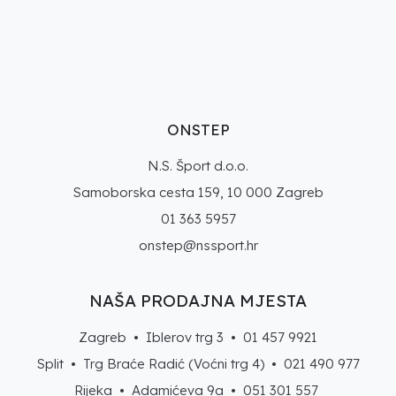
ONSTEP
N.S. Šport d.o.o.
Samoborska cesta 159, 10 000 Zagreb
01 363 5957
onstep@nssport.hr
NAŠA PRODAJNA MJESTA
Zagreb • Iblerov trg 3 •
01 457 9921
Split • Trg Braće Radić (Voćni trg 4) •
021 490 977
Rijeka • Adamićeva 9a •
051 301 557