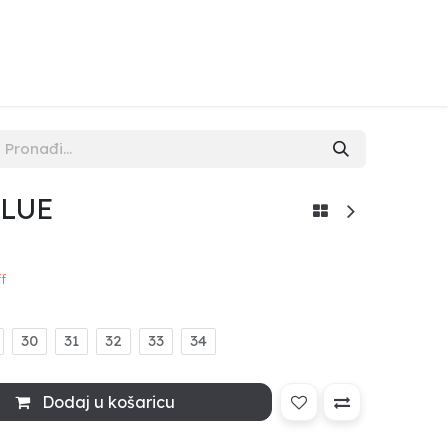
NAMA
KONTAKT
POPUST
BLUE
f
30
31
32
33
34
Dodaj u košaricu