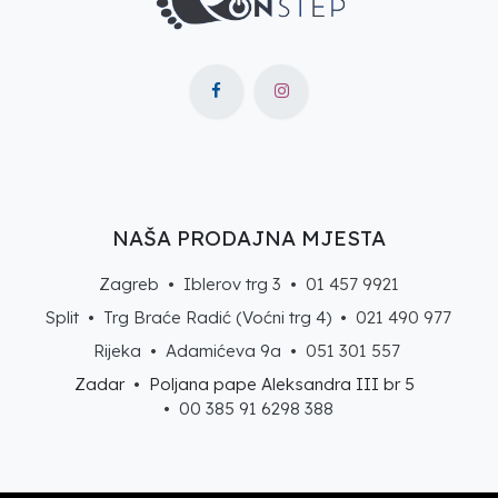
NAŠA PRODAJNA MJESTA
Zagreb • Iblerov trg 3 •
01 457 9921
Split • Trg Braće Radić (Voćni trg 4) •
021 490 977
Rijeka • Adamićeva 9a •
051 301 557
Zadar
•
Poljana pape Aleksandra III br 5
• 00 385 91 6298 388