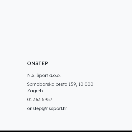
ONSTEP
N.S. Šport d.o.o.
Samoborska cesta 159, 10 000
Zagreb
01 363 5957
onstep@nssport.hr