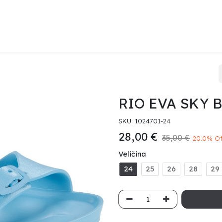
KENSTOCK
HAVAIANAS
HEYDUDE
PRODAJNA MJESTA
O 
RIO EVA SKY 
SKU:
1024701-24
28,00
€
35,00
€
20.0
% Of
Veličina
24
25
26
28
29