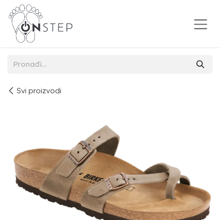
Preskoči na sadržaj
Svi proizvodi