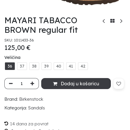
MAYARI TABACCO
BROWN regular fit
SKU:
1011433-36
125,00
€
Veličina
36
37
38
39
40
41
42
Dodaj u košaricu
Brand:
Birkenstock
Kategorija:
Sandals
14 dana za povrat