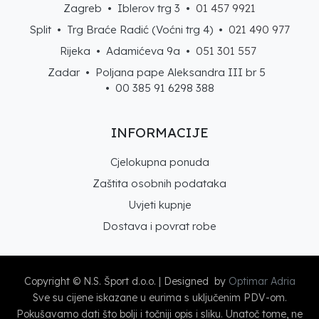
Zagreb • Iblerov trg 3 •
01 457 9921
Split • Trg Braće Radić (Voćni trg 4) •
021 490 977
Rijeka • Adamićeva 9a •
051 301 557
Zadar • Poljana pape Aleksandra III br 5
• 00 385 91 6298 388
INFORMACIJE
Cjelokupna ponuda
Zaštita osobnih podataka
Uvjeti kupnje
Dostava i povrat robe
Copyright © N.S. Šport d.o.o. | Designed by
Optimar Adria
Sve su cijene iskazane u eurima s uključenim PDV-om.
Pokušavamo dati što bolji i točniji opis i sliku. Unatoč tome, ne