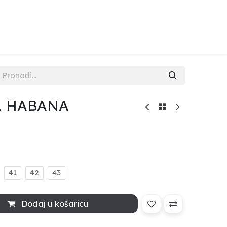
NAMA
KONTAKT
POPUST
L HABANA
41
42
43
Dodaj u košaricu