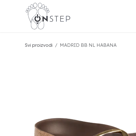
Preskoči na sadržaj
BIR
Svi proizvodi
MADRID BB NL HABANA