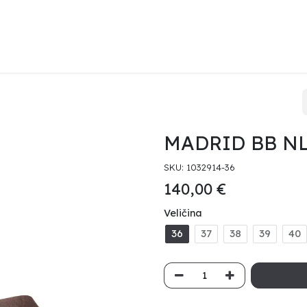
KENSTOCK
HAVAIANAS
HEYDUDE
PRODAJNA MJESTA
O 
MADRID BB N
SKU:
1032914-36
140,00
€
Veličina
36
37
38
39
40