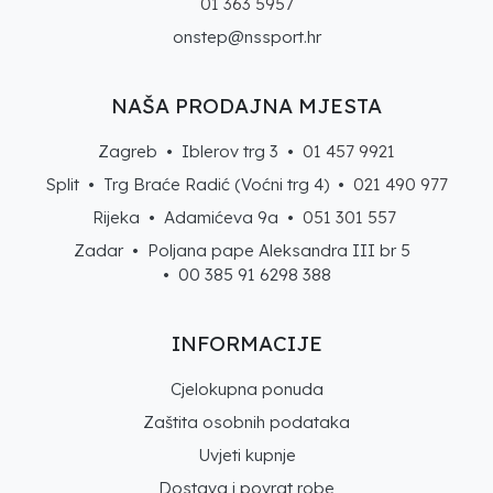
01 363 5957
onstep@nssport.hr
NAŠA PRODAJNA MJESTA
Zagreb • Iblerov trg 3 •
01 457 9921
Split • Trg Braće Radić (Voćni trg 4) •
021 490 977
Rijeka • Adamićeva 9a •
051 301 557
Zadar • Poljana pape Aleksandra III br 5
• 00 385 91 6298 388
INFORMACIJE
Cjelokupna ponuda
Zaštita osobnih podataka
Uvjeti kupnje
Dostava i povrat robe