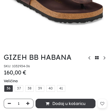
GIZEH BB HABANA
SKU:
1032934-36
160,00
€
Veličina
36
37
38
39
40
41
Dodaj u košaricu