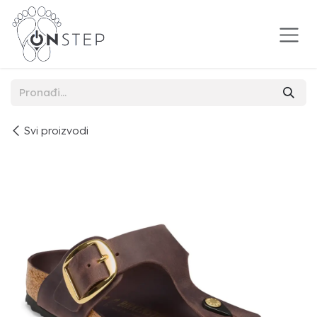
Preskoči na sadržaj
Svi proizvodi