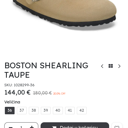
BOSTON SHEARLING
TAUPE
SKU:
1028299-36
144,00
€
180,00
€
20.0
% Off
Veličina
36
37
38
39
40
41
42
Dodaj u košaricu