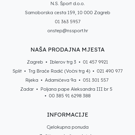
N.S. Šport d.o.o.
Samoborska cesta 159, 10 000 Zagreb
01 363 5957
onstep@nssport.hr
NAŠA PRODAJNA MJESTA
Zagreb • Iblerov trg 3 •
01 457 9921
Split • Trg Braće Radić (Voćni trg 4) •
021 490 977
Rijeka • Adamićeva 9a •
051 301 557
Zadar • Poljana pape Aleksandra III br 5
• 00 385 91 6298 388
INFORMACIJE
Cjelokupna ponuda