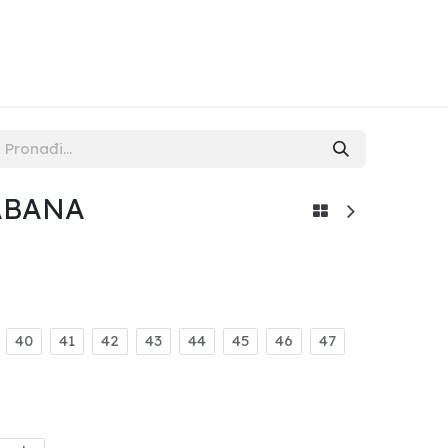
NAMA
KONTAKT
POPUST
ABANA
40
41
42
43
44
45
46
47