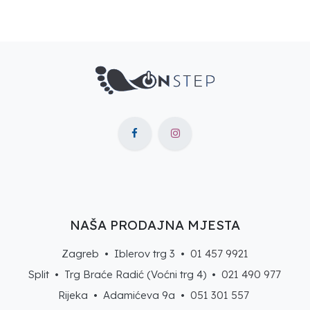
NAŠA PRODAJNA MJESTA
Zagreb • Iblerov trg 3 •
01 457 9921
Split • Trg Braće Radić (Voćni trg 4) •
021 490 977
Rijeka • Adamićeva 9a •
051 301 557