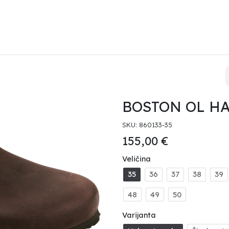
KENSTOCK
HAVAIANAS
HEYDUDE
PRODAJNA MJESTA
O 
BOSTON OL H
SKU:
860133-35
155,00
€
Veličina
35
36
37
38
39
48
49
50
Varijanta