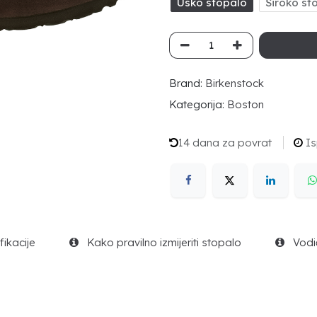
Usko stopalo
Široko st
Brand:
Birkenstock
Kategorija:
Boston
14 dana za povrat
Is
ikacije
Kako pravilno izmijeriti stopalo
Vodič