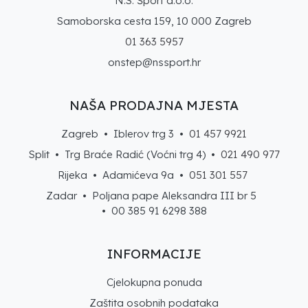
N.S. Šport d.o.o.
Samoborska cesta 159, 10 000 Zagreb
01 363 5957
onstep@nssport.hr
NAŠA PRODAJNA MJESTA
Zagreb • Iblerov trg 3 •
01 457 9921
Split • Trg Braće Radić (Voćni trg 4) •
021 490 977
Rijeka • Adamićeva 9a •
051 301 557
Zadar • Poljana pape Aleksandra III br 5
• 00 385 91 6298 388
INFORMACIJE
Cjelokupna ponuda
Zaštita osobnih podataka