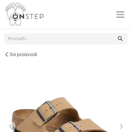
Preskoči na sadržaj
Svi proizvodi