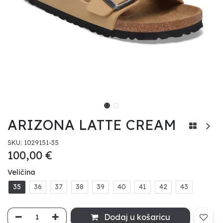
ARIZONA LATTE CREAM
SKU:
1029151-35
100,00
€
Veličina
35
36
37
38
39
40
41
42
43
Dodaj u košaricu