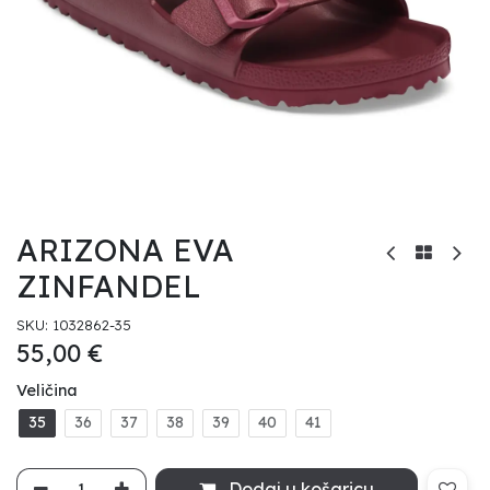
ARIZONA EVA
ZINFANDEL
SKU:
1032862-35
55,00
€
Veličina
35
36
37
38
39
40
41
Dodaj u košaricu