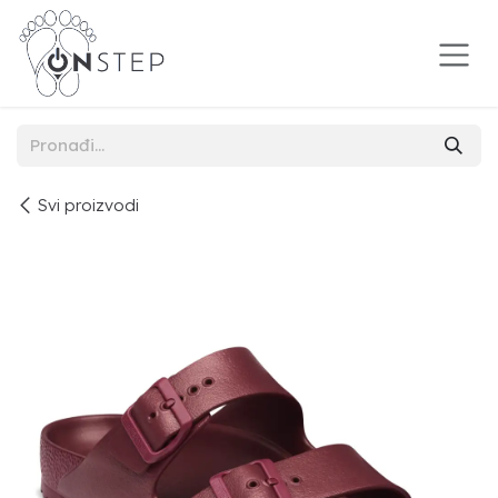
Preskoči na sadržaj
Svi proizvodi