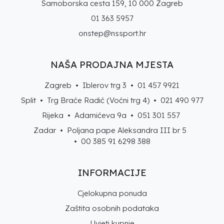
Samoborska cesta 159, 10 000 Zagreb
01 363 5957
onstep@nssport.hr
NAŠA PRODAJNA MJESTA
Zagreb • Iblerov trg 3 •
01 457 9921
Split • Trg Braće Radić (Voćni trg 4) •
021 490 977
Rijeka • Adamićeva 9a •
051 301 557
Zadar • Poljana pape Aleksandra III br 5
• 00 385 91 6298 388
INFORMACIJE
Cjelokupna ponuda
Zaštita osobnih podataka
Uvjeti kupnje