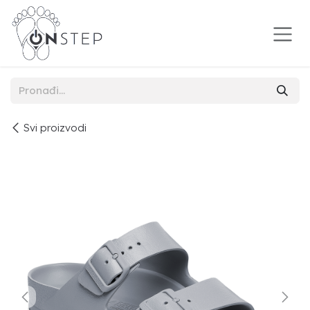
Preskoči na sadržaj
Svi proizvodi