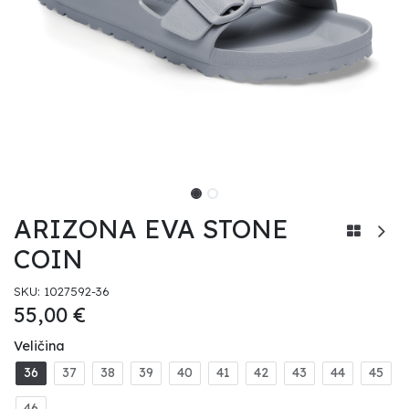
ARIZONA EVA STONE
COIN
SKU:
1027592-36
55,00
€
Veličina
36
37
38
39
40
41
42
43
44
45
46