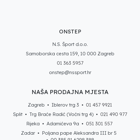
ONSTEP
N.S. Šport d.o.o.
Samoborska cesta 159, 10 000 Zagreb
01 363 5957
onstep@nssport.hr
NAŠA PRODAJNA MJESTA
Zagreb • Iblerov trg 3 •
01 457 9921
Split • Trg Braće Radić (Voćni trg 4) •
021 490 977
Rijeka • Adamićeva 9a •
051 301 557
Zadar • Poljana pape Aleksandra III br 5
• 00 385 91 6298 388