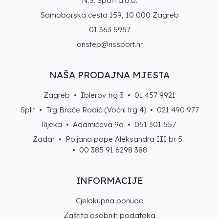
N.S. Šport d.o.o.
Samoborska cesta 159, 10 000 Zagreb
01 363 5957
onstep@nssport.hr
NAŠA PRODAJNA MJESTA
Zagreb • Iblerov trg 3 •
01 457 9921
Split • Trg Braće Radić (Voćni trg 4) •
021 490 977
Rijeka • Adamićeva 9a •
051 301 557
Zadar • Poljana pape Aleksandra III br 5
• 00 385 91 6298 388
INFORMACIJE
Cjelokupna ponuda
Zaštita osobnih podataka