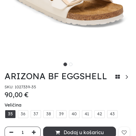
ARIZONA BF EGGSHELL
SKU:
1027339-35
90,00
€
Veličina
35
36
37
38
39
40
41
42
43
Dodaj u košaricu