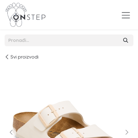
Preskoči na sadržaj
Svi proizvodi