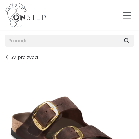
Preskoči na sadržaj
Svi proizvodi