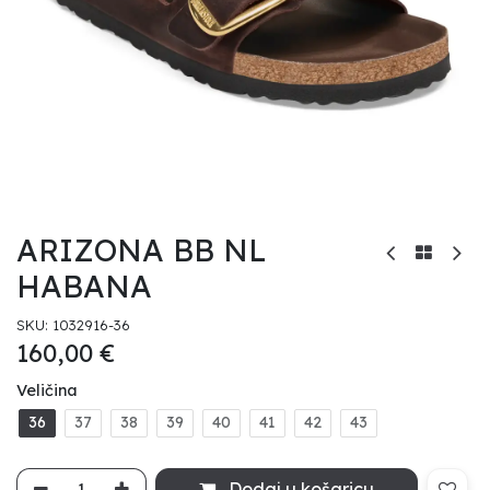
ARIZONA BB NL
HABANA
SKU:
1032916-36
160,00
€
Veličina
36
37
38
39
40
41
42
43
Dodaj u košaricu