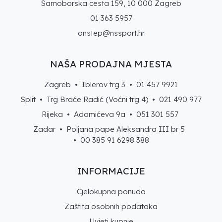
Samoborska cesta 159, 10 000 Zagreb
01 363 5957
onstep@nssport.hr
NAŠA PRODAJNA MJESTA
Zagreb • Iblerov trg 3 •
01 457 9921
Split • Trg Braće Radić (Voćni trg 4) •
021 490 977
Rijeka • Adamićeva 9a •
051 301 557
Zadar • Poljana pape Aleksandra III br 5
• 00 385 91 6298 388
INFORMACIJE
Cjelokupna ponuda
Zaštita osobnih podataka
Uvjeti kupnje